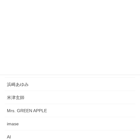
AKB48
徳永英明
サカナクション
My Little Lover
西城秀樹
松平健
浜崎あゆみ
米津玄師
Mrs. GREEN APPLE
imase
AI