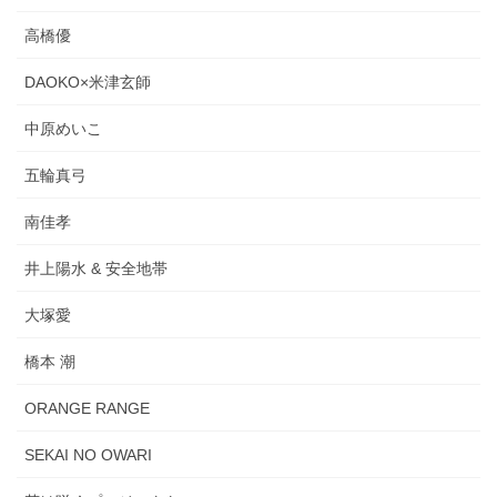
高橋優
DAOKO×米津玄師
中原めいこ
五輪真弓
南佳孝
井上陽水 & 安全地帯
大塚愛
橋本 潮
ORANGE RANGE
SEKAI NO OWARI