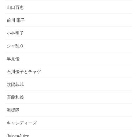
山口百恵
前川 陽子
小林明子
シャ乱Ｑ
早見優
石川優子とチャゲ
欧陽菲菲
斉藤和義
海援隊
キャンディーズ
Juice=Juice