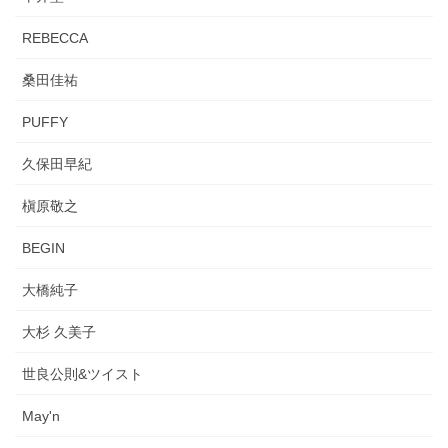
REBECCA
桑田佳祐
PUFFY
久保田早紀
槇原敬之
BEGIN
大橋純子
大杉 久美子
世良公則&ツイスト
May'n