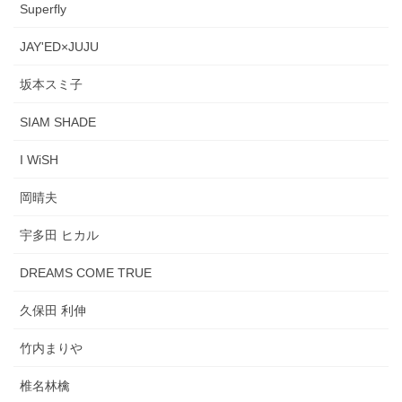
Superfly
JAY'ED×JUJU
坂本スミ子
SIAM SHADE
I WiSH
岡晴夫
宇多田 ヒカル
DREAMS COME TRUE
久保田 利伸
竹内まりや
椎名林檎