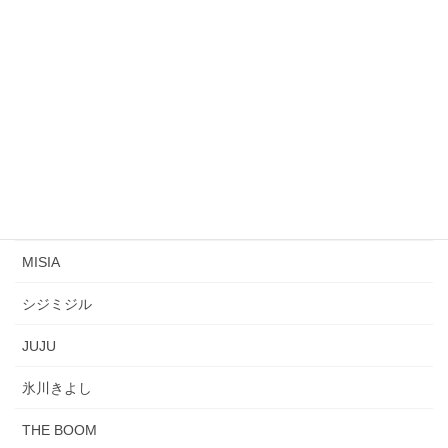
ZONE
ピンク・レディー
安室 奈美恵
森口博子
広末涼子
寺尾聰
MISIA
シジミジル
JUJU
氷川きよし
THE BOOM