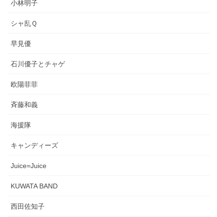
小林明子
シャ乱Ｑ
早見優
石川優子とチャゲ
欧陽菲菲
斉藤和義
海援隊
キャンディーズ
Juice=Juice
KUWATA BAND
西田佐知子