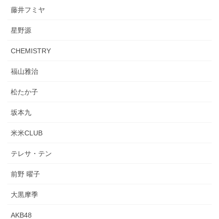
藤井フミヤ
星野源
CHEMISTRY
福山雅治
松たか子
坂本九
米米CLUB
テレサ・テン
前野 曜子
大黒摩季
AKB48