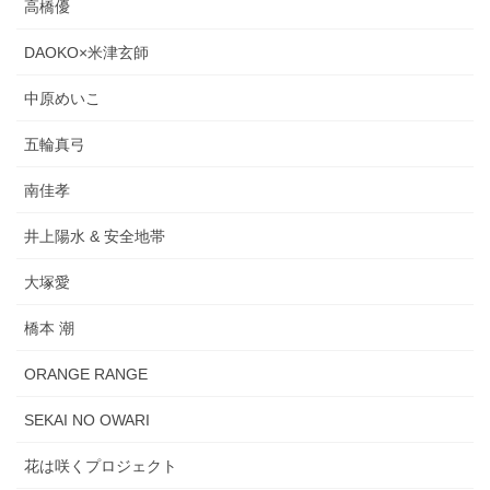
高橋優
DAOKO×米津玄師
中原めいこ
五輪真弓
南佳孝
井上陽水 & 安全地帯
大塚愛
橋本 潮
ORANGE RANGE
SEKAI NO OWARI
花は咲くプロジェクト