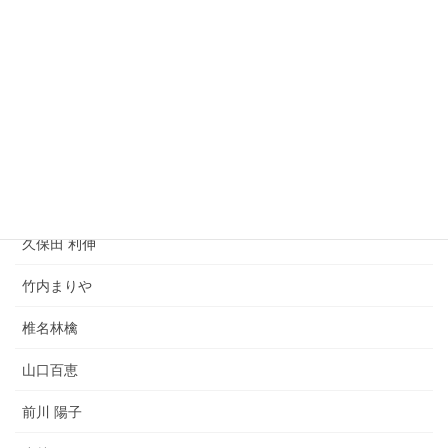
SIAM SHADE
I WiSH
岡晴夫
宇多田 ヒカル
DREAMS COME TRUE
久保田 利伸
竹内まりや
椎名林檎
山口百恵
前川 陽子