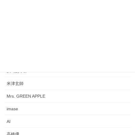
徳永英明
サカナクション
My Little Lover
西城秀樹
松平健
浜崎あゆみ
米津玄師
Mrs. GREEN APPLE
imase
AI
高橋優