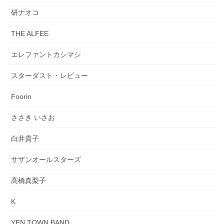
研ナオコ
THE ALFEE
エレファントカシマシ
スターダスト・レビュー
Foorin
ささき いさお
白井貴子
サザンオールスターズ
高橋真梨子
K
YEN TOWN BAND