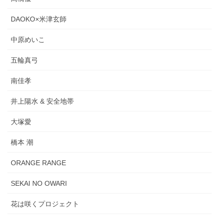
DAOKO×米津玄師
中原めいこ
五輪真弓
南佳孝
井上陽水 & 安全地帯
大塚愛
橋本 潮
ORANGE RANGE
SEKAI NO OWARI
花は咲くプロジェクト